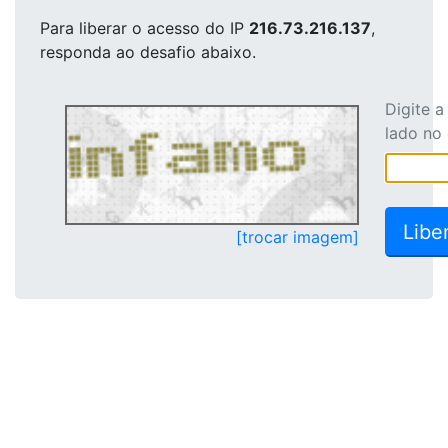
Para liberar o acesso
do IP
216.73.216.137
,
responda ao desafio abaixo.
Digite 
lado no
[trocar imagem]