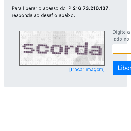
Para liberar o acesso
do IP
216.73.216.137
,
responda ao desafio abaixo.
Digite 
lado no
[trocar imagem]