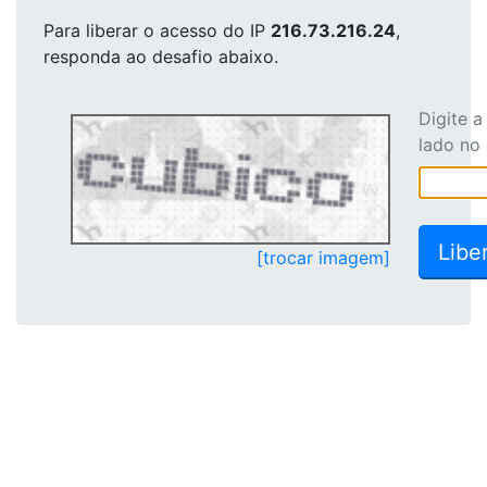
Para liberar o acesso
do IP
216.73.216.24
,
responda ao desafio abaixo.
Digite 
lado no
[trocar imagem]