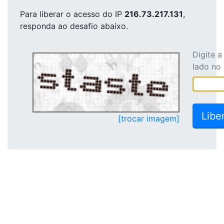
Para liberar o acesso
do IP
216.73.217.131
,
responda ao desafio abaixo.
Digite 
lado no
[trocar imagem]