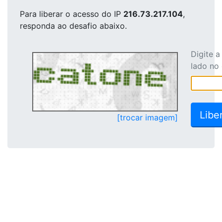
Para liberar o acesso
do IP
216.73.217.104
,
responda ao desafio abaixo.
Digite 
lado no
[trocar imagem]