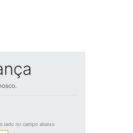
ança
nosco.
ao lado no campo abaixo