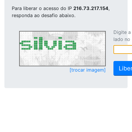
Para liberar o acesso
do IP
216.73.217.154
,
responda ao desafio abaixo.
Digite 
lado no
[trocar imagem]