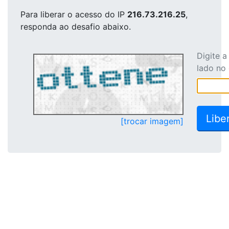
Para liberar o acesso
do IP
216.73.216.25
,
responda ao desafio abaixo.
Digite 
lado no
[trocar imagem]