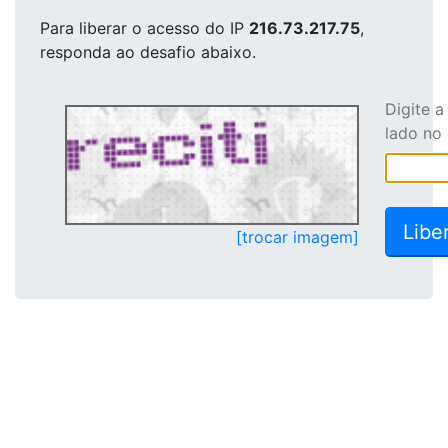
Para liberar o acesso
do IP
216.73.217.75
,
responda ao desafio abaixo.
Digite 
lado no
[trocar imagem]