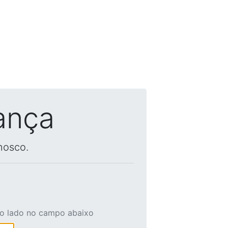
ança
nosco.
ao lado no campo abaixo